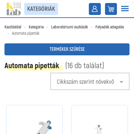
KATEGÓRIÁK
Kezdőoldal
-
Kategória
-
Laboratóriumi eszközök
-
Folyadék adagolás
-
Automata pipetták
TERMÉKEK SZŰRÉSE
Automata pipetták
(16 db találat)
Cikkszám szerint növekvő