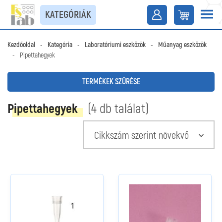
KATEGÓRIÁK
Kezdőoldal
-
Kategória
-
Laboratóriumi eszközök
-
Műanyag eszközök
-
Pipettahegyek
TERMÉKEK SZŰRÉSE
Pipettahegyek
(4 db találat)
Cikkszám szerint növekvő