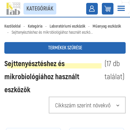
KATEGÓRIÁK
Kezdőoldal
-
Kategória
-
Laboratóriumi eszközök
-
Műanyag eszközök
-
Sejttenyésztéshez és mikrobiológiához használt eszkö...
TERMÉKEK SZŰRÉSE
Sejttenyésztéshez és
(17 db
mikrobiológiához használt
találat)
eszközök
Cikkszám szerint növekvő