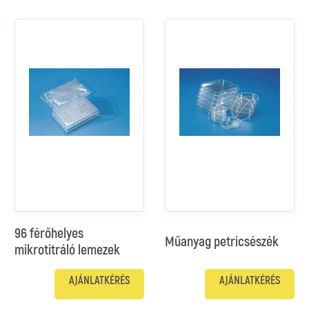
96 férőhelyes
Műanyag petricsészék
mikrotitráló lemezek
AJÁNLATKÉRÉS
AJÁNLATKÉRÉS