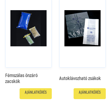
Fémszálas önzáró
Autoklávozható zsákok
zacskók
AJÁNLATKÉRÉS
AJÁNLATKÉRÉS