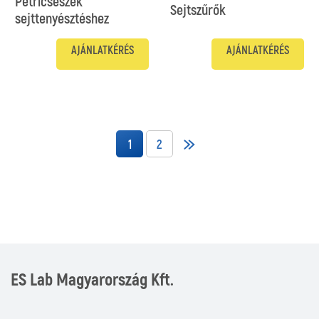
Petricsészék
Sejtszűrők
sejttenyésztéshez
AJÁNLATKÉRÉS
AJÁNLATKÉRÉS
1
2
ES Lab Magyarország Kft.