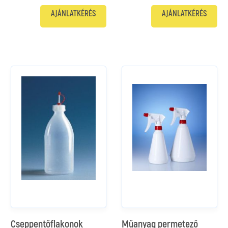
AJÁNLATKÉRÉS
AJÁNLATKÉRÉS
Cseppentőflakonok
Műanyag permetező