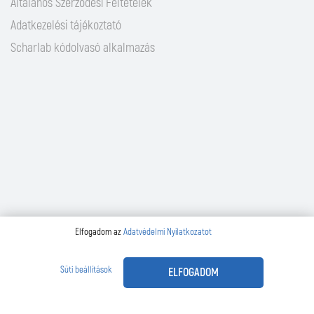
Általános Szerződési Feltételek
Adatkezelési tájékoztató
Scharlab kódolvasó alkalmazás
Elfogadom az
Adatvédelmi Nyilatkozatot
Süti beállítások
ELFOGADOM
2026 | Design és fejlesztés:
Make It Online