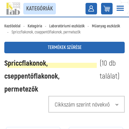
KATEGÓRIÁK
Kezdőoldal
-
Kategória
-
Laboratóriumi eszközök
-
Műanyag eszközök
-
Spriccflakonok, cseppentőflakonok, permetezők
TERMÉKEK SZŰRÉSE
Spriccflakonok,
(10 db
cseppentőflakonok,
találat)
permetezők
Cikkszám szerint növekvő