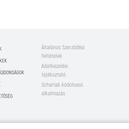
Általános Szerződési
K
Feltételek
KEK
Adatkezelési
/ÚJDONSÁGOK
tájékoztató
K
Scharlab kódolvasó
alkalmazás
ETŐSÉG