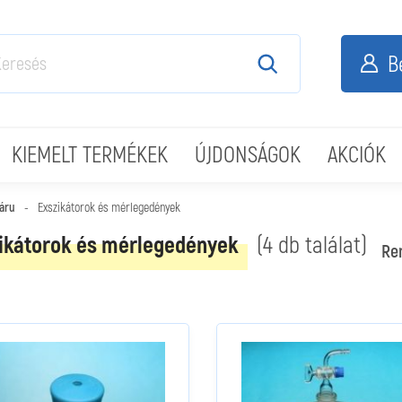
B
KIEMELT TERMÉKEK
ÚJDONSÁGOK
AKCIÓK
áru
-
Exszikátorok és mérlegedények
ikátorok és mérlegedények
(4 db találat)
Re