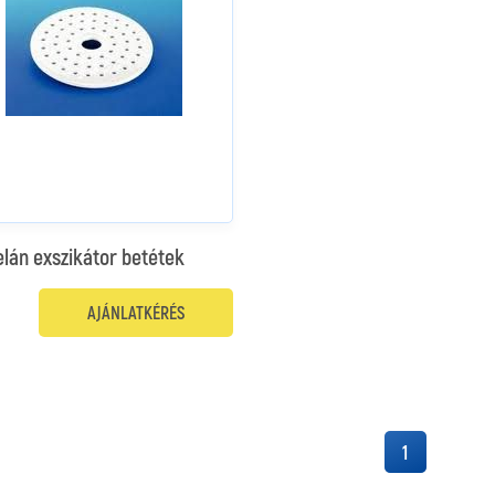
lán exszikátor betétek
AJÁNLATKÉRÉS
1