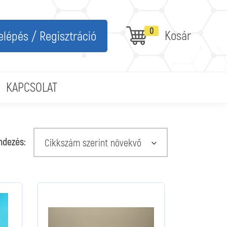
0
Kosár
elépés / Regisztráció
KAPCSOLAT
ndezés:
Cikkszám szerint növekvő