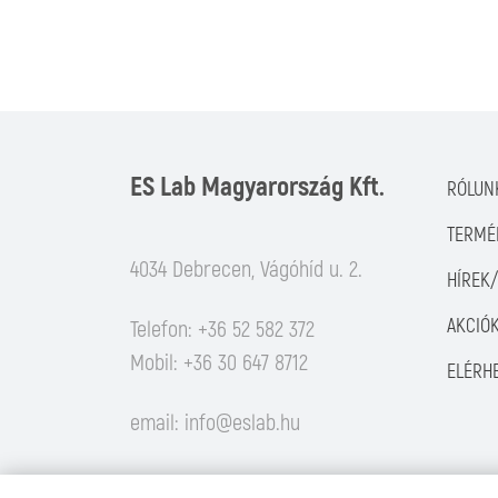
ES Lab Magyarország Kft.
RÓLUN
TERMÉ
4034 Debrecen, Vágóhíd u. 2.
HÍREK
AKCIÓ
Telefon: +36 52 582 372
Mobil: +36 30 647 8712
ELÉRH
email:
info@eslab.hu