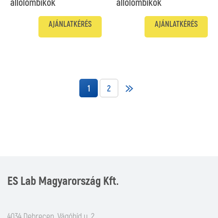
állólombikok
állólombikok
AJÁNLATKÉRÉS
AJÁNLATKÉRÉS
1
2
ES Lab Magyarország Kft.
4034 Debrecen, Vágóhíd u. 2.