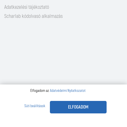
Adatkezelési tájékoztató
Scharlab kódolvasó alkalmazás
Elfogadom az
Adatvédelmi Nyilatkozatot
Süti beállítások
ELFOGADOM
2026 | Design és fejlesztés:
Make It Online