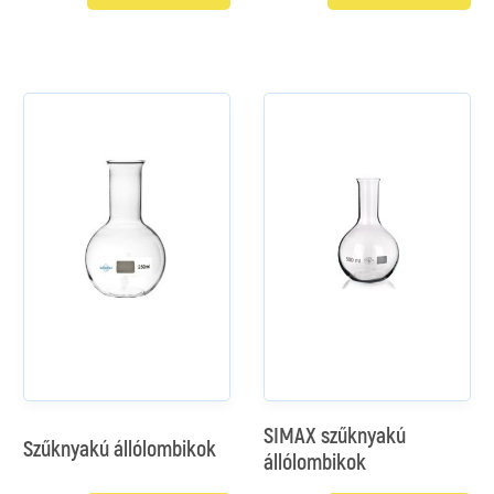
SIMAX szűknyakú
Szűknyakú állólombikok
állólombikok