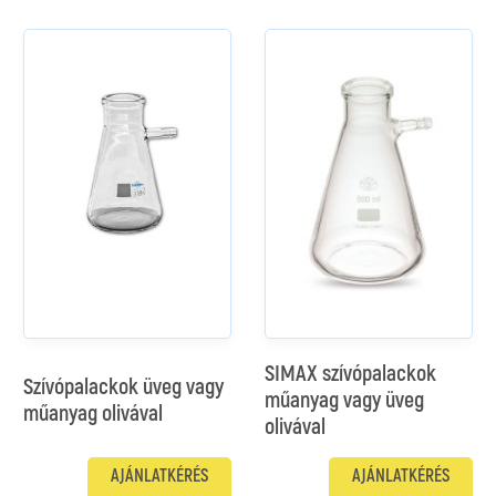
SIMAX szívópalackok
Szívópalackok üveg vagy
műanyag vagy üveg
műanyag olivával
olivával
AJÁNLATKÉRÉS
AJÁNLATKÉRÉS