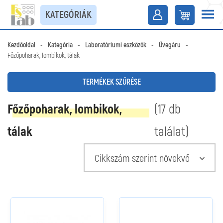
KATEGÓRIÁK
Kezdőoldal
-
Kategória
-
Laboratóriumi eszközök
-
Üvegáru
-
Főzőpoharak, lombikok, tálak
TERMÉKEK SZŰRÉSE
Főzőpoharak, lombikok,
(17 db
tálak
találat)
Cikkszám szerint növekvő