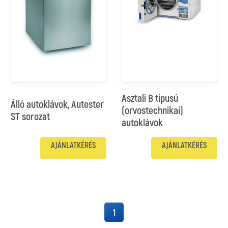
Asztali B típusú
Álló autoklávok, Autester
(orvostechnikai)
ST sorozat
autoklávok
AJÁNLATKÉRÉS
AJÁNLATKÉRÉS
1