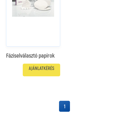
Fáziselválasztó papírok
AJÁNLATKÉRÉS
1