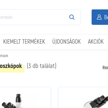
B
KIEMELT TERMÉKEK
ÚJDONSÁGOK
AKCIÓK
zkópok
oszkópok
(3 db találat)
Re