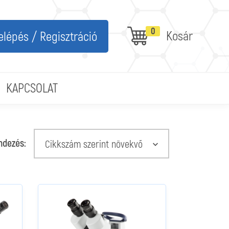
0
Kosár
elépés / Regisztráció
KAPCSOLAT
ndezés:
Cikkszám szerint növekvő