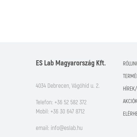
ES Lab Magyarország Kft.
RÓLUN
TERMÉ
4034 Debrecen, Vágóhíd u. 2.
HÍREK
AKCIÓ
Telefon: +36 52 582 372
Mobil: +36 30 647 8712
ELÉRH
email:
info@eslab.hu