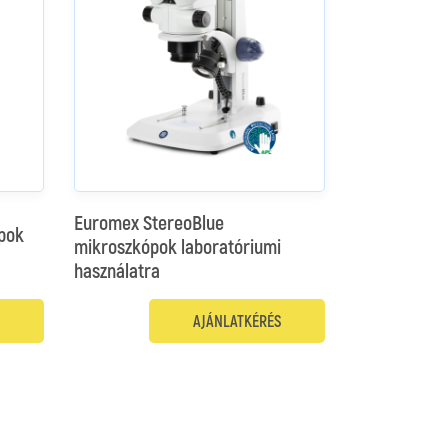
Euromex StereoBlue
pok
mikroszkópok laboratóriumi
használatra
AJÁNLATKÉRÉS