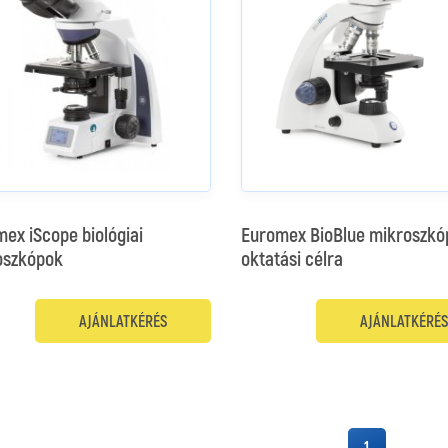
ex iScope biológiai
Euromex BioBlue mikroszkó
oszkópok
oktatási célra
AJÁNLATKÉRÉS
AJÁNLATKÉRÉS