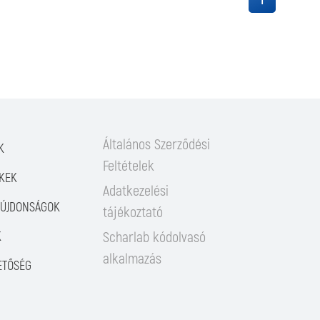
1
Általános Szerződési
K
Feltételek
KEK
Adatkezelési
/ÚJDONSÁGOK
tájékoztató
K
Scharlab kódolvasó
alkalmazás
ETŐSÉG