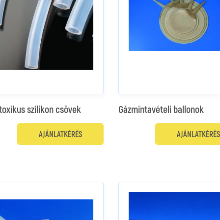
oxikus szilikon csövek
Gázmintavételi ballonok
AJÁNLATKÉRÉS
AJÁNLATKÉRÉS