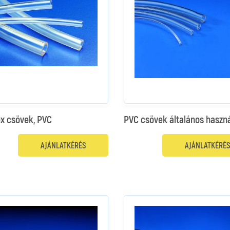
ex csövek, PVC
PVC csövek általános haszn
AJÁNLATKÉRÉS
AJÁNLATKÉRÉS