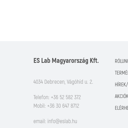
ES Lab Magyarország Kft.
RÓLUN
TERMÉ
4034 Debrecen, Vágóhíd u. 2.
HÍREK
AKCIÓ
Telefon: +36 52 582 372
Mobil: +36 30 647 8712
ELÉRH
email:
info@eslab.hu