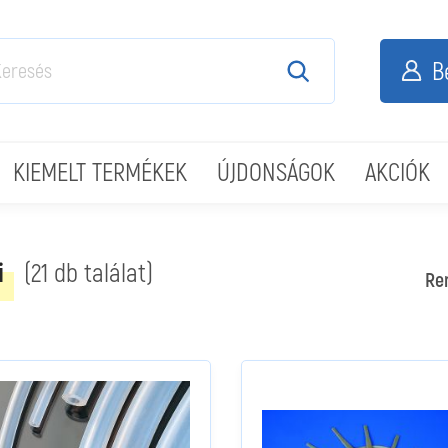
B
KIEMELT TERMÉKEK
ÚJDONSÁGOK
AKCIÓK
i
(21 db találat)
Re