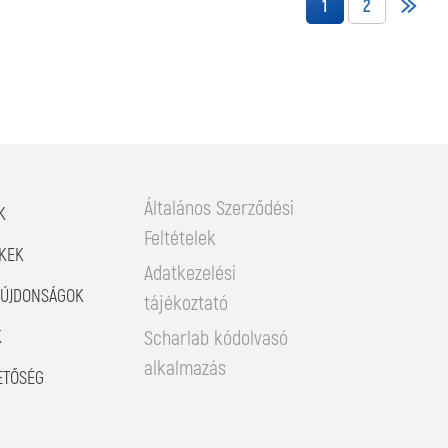
1
2
Általános Szerződési
K
Feltételek
KEK
Adatkezelési
/ÚJDONSÁGOK
tájékoztató
K
Scharlab kódolvasó
alkalmazás
ETŐSÉG