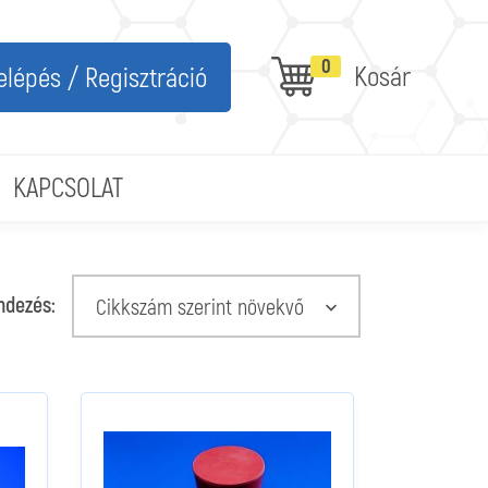
0
Kosár
elépés / Regisztráció
KAPCSOLAT
ndezés:
Cikkszám szerint növekvő