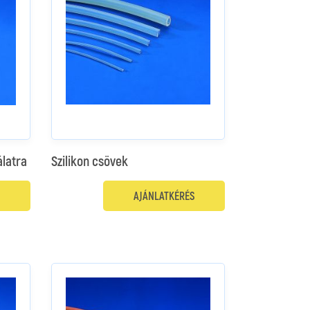
álatra
Szilikon csövek
AJÁNLATKÉRÉS