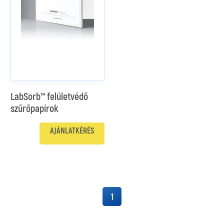
LabSorb™ felületvédő
szűrőpapírok
AJÁNLATKÉRÉS
1