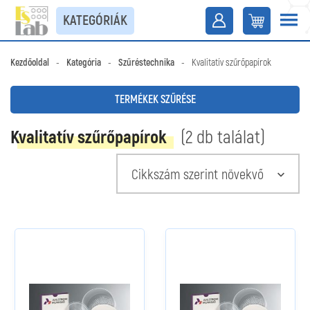
KATEGÓRIÁK
Kezdőoldal
-
Kategória
-
Szűréstechnika
-
Kvalitatív szűrőpapírok
TERMÉKEK SZŰRÉSE
Kvalitatív szűrőpapírok
(2 db találat)
Cikkszám szerint növekvő