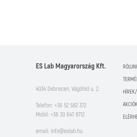
ES Lab Magyarország Kft.
RÓLUN
TERMÉ
4034 Debrecen, Vágóhíd u. 2.
HÍREK
AKCIÓ
Telefon: +36 52 582 372
Mobil: +36 30 647 8712
ELÉRH
email:
info@eslab.hu