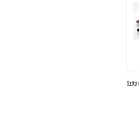
Szitá