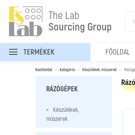
The Lab
Sourcing Group
TERMÉKEK
FŐOLDAL
Kezdőoldal
-
Kategória
-
Készülékek, műszerek
-
Rázógé
Ráz
RÁZÓGÉPEK
< Készülékek,
műszerek