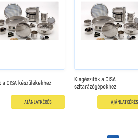
Kiegészítők a CISA
k a CISA készülékekhez
szitarázógépekhez
AJÁNLATKÉRÉS
AJÁNLATKÉRÉS