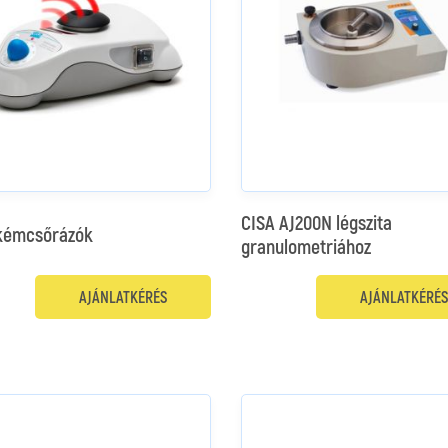
CISA AJ200N légszita
 kémcsőrázók
granulometriához
AJÁNLATKÉRÉS
AJÁNLATKÉRÉS