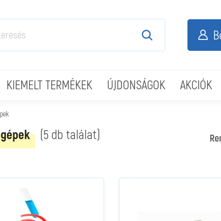
B
KIEMELT TERMÉKEK
ÚJDONSÁGOK
AKCIÓK
pek
ógépek
(5 db találat)
Re