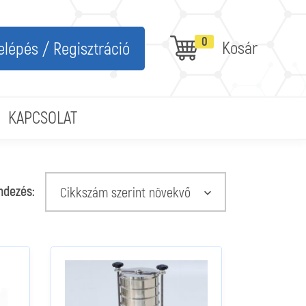
0
Kosár
elépés / Regisztráció
KAPCSOLAT
ndezés:
Cikkszám szerint növekvő