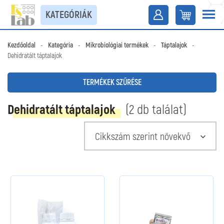
KATEGÓRIÁK
Kezdőoldal
-
Kategória
-
Mikrobiológiai termékek
-
Táptalajok
-
Dehidratált táptalajok
TERMÉKEK SZŰRÉSE
Dehidratált táptalajok
(2 db találat)
Cikkszám szerint növekvő